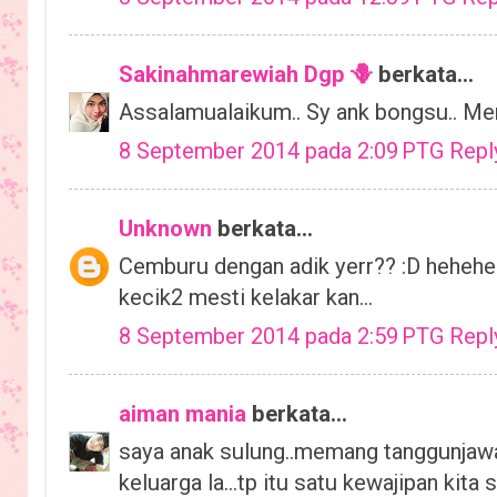
Sakinahmarewiah Dgp 🪻
berkata...
Assalamualaikum.. Sy ank bongsu.. Men
8 September 2014 pada 2:09 PTG
Repl
Unknown
berkata...
Cemburu dengan adik yerr?? :D hehehe...
kecik2 mesti kelakar kan...
8 September 2014 pada 2:59 PTG
Repl
aiman mania
berkata...
saya anak sulung..memang tanggunjawab b
keluarga la...tp itu satu kewajipan kita sb