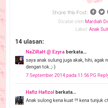
Dicatat oleh
Mardiah Di
Label:
Anak Su
14 ulasan:
NaZiRaH @ Ezyra
berkata...
saya anak sulung juga akak, hihi, agak m
dengan tok..;-)
7 September 2014 pada 11:56 PG
Repl
Hafiz Hafizol
berkata...
Anak sulong kena kuat !!! kena tunjuk ct